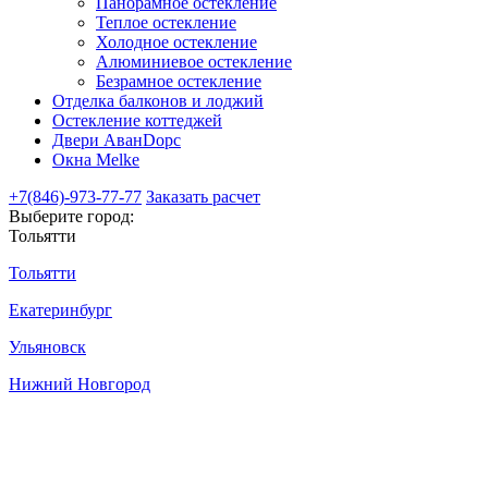
Панорамное остекление
Теплое остекление
Холодное остекление
Алюминиевое остекление
Безрамное остекление
Отделка балконов и лоджий
Остекление коттеджей
Двери АванDорс
Окна Melke
+7(846)-973-77-77
Заказать расчет
Выберите город:
Тольятти
Тольятти
Екатеринбург
Ульяновск
Нижний Новгород