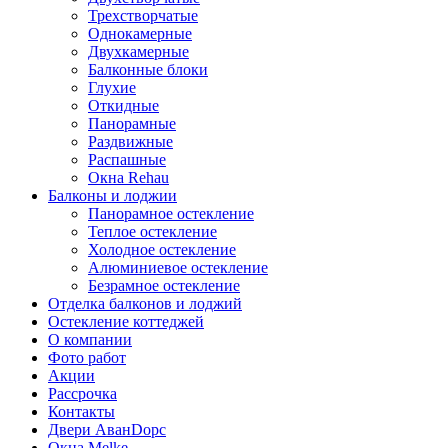
Трехстворчатые
Однокамерные
Двухкамерные
Балконные блоки
Глухие
Откидные
Панорамные
Раздвижные
Распашные
Окна Rehau
Балконы и лоджии
Панорамное остекление
Теплое остекление
Холодное остекление
Алюминиевое остекление
Безрамное остекление
Отделка балконов и лоджий
Остекление коттеджей
О компании
Фото работ
Акции
Рассрочка
Контакты
Двери АванDорс
Окна Melke