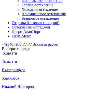
Панорамное остекление
Теплое остекление
Холодное остекление
Алюминиевое остекление
Безрамное остекление
Отделка балконов и лоджий
Остекление коттеджей
Двери АванDорс
Окна Melke
+7(846)-973-77-77
Заказать расчет
Выберите город:
Тольятти
Тольятти
Екатеринбург
Ульяновск
Нижний Новгород