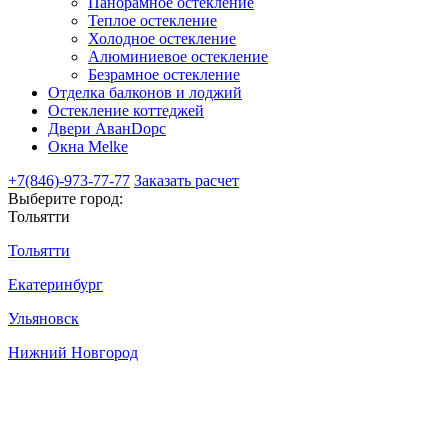
Панорамное остекление
Теплое остекление
Холодное остекление
Алюминиевое остекление
Безрамное остекление
Отделка балконов и лоджий
Остекление коттеджей
Двери АванDорс
Окна Melke
+7(846)-973-77-77
Заказать расчет
Выберите город:
Тольятти
Тольятти
Екатеринбург
Ульяновск
Нижний Новгород