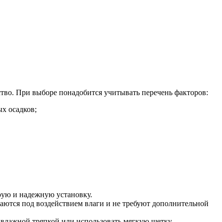
во. При выборе понадобится учитывать перечень факторов:
х осадков;
рую и надежную установку.
шаются под воздействием влаги и не требуют дополнительной
ь влажной тряпкой или использовать мягкую щетку.