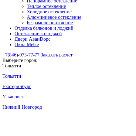
Панорамное остекление
Теплое остекление
Холодное остекление
Алюминиевое остекление
Безрамное остекление
Отделка балконов и лоджий
Остекление коттеджей
Двери АванDорс
Окна Melke
+7(846)-973-77-77
Заказать расчет
Выберите город:
Тольятти
Тольятти
Екатеринбург
Ульяновск
Нижний Новгород