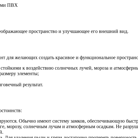
лями ПВХ
еображающее пространство и улучшающее его внешний вид.
т для желающих создать красивое и функциональное пространст
 стойкими к воздействию солнечных лучей, мороза и атмосферны
размеру элементы;
говечный результат.
остоинств:
тируются. Обычно имеют систему замков, обеспечивающую быст
ге, морозу, солнечным лучам и атмосферным осадкам. Не разру
й.
ода. Для удаления пыли и грязи достаточно протереть поверхност